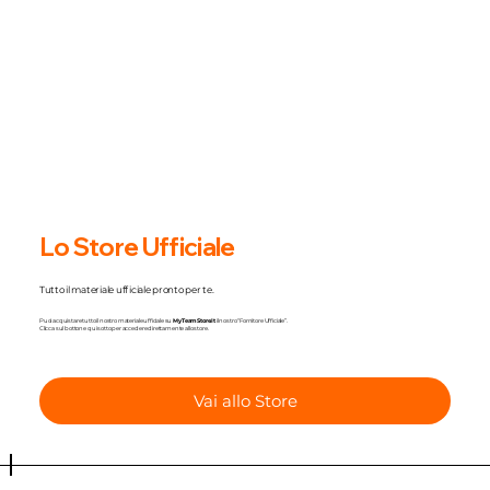
Lo Store Ufficiale
Tutto il materiale ufficiale pronto per te.
Puoi acquistare tutto il nostro materiale ufficiale su
MyTeamStore.It
il nostro “Fornitore Ufficiale”.
C
licca sul bottone qui sotto per accedere direttamente allo store.
Vai allo Store