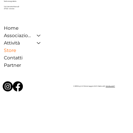
Sede e segreteria
Via Ventotto Marzo, 8
37133 - Verona
Home
Associazione
Attività
Store
Contatti
Partner
© 2035 by U.S. Portomaggio A.S.D. Made with
Wix Studio™